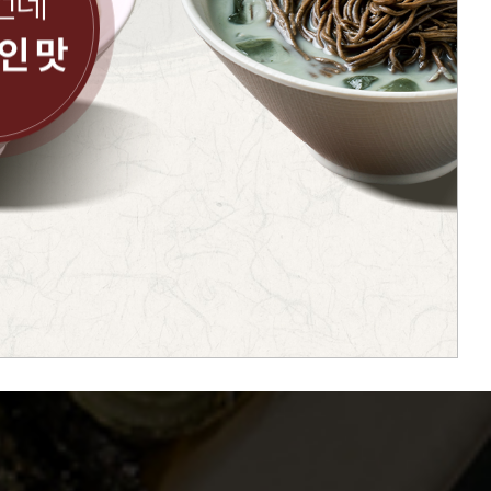
컨데
인 맛