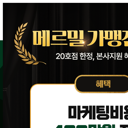
브랜드소개
브랜드소개
매출전략
메뉴소개
성공경쟁력
60년 전통의
수익률분석
명맥을 이어가는