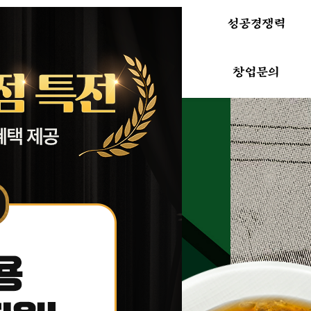
매출전략
메뉴소개
성공경쟁력
창업절차
창업비용
창업문의