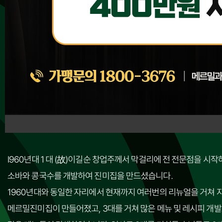
창업절차
메밀전문
창업비용
프랜차이즈
창업문의
창업을 넘어, 대를 이어온
60년 전통의 가업을
점주님들과 함께 이어나가고자 합니다.
I960년대 1 대 (故)이길순 창업주께서 막걸리에 전 전문점을 시작
소바와 콩국수를 개발하여 진미집을 만드셨습니다.
1960년대와 동일한 자리에서 현재까지 여러번의 리뉴얼을 거쳐 
메르밀진미집이 만들어졌고, 3대를 거쳐 많은 메뉴 및 레시피 개