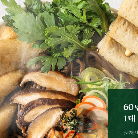
60
1대
원 해